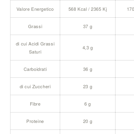
Valore Energetico
568 Kcal / 2365 Kj
170
Grassi
37 g
di cui Acidi Grassi
4,3 g
Saturi
Carboidrati
36 g
di cui Zuccheri
23 g
Fibre
6 g
Proteine
20 g