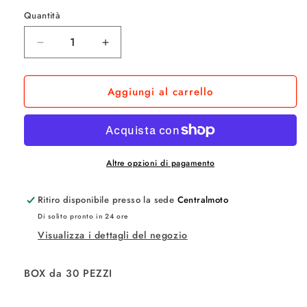
listino
Quantità
Quantità
Diminuisci
Aumenta
quantità
quantità
per
per
Aggiungi al carrello
PROACTION
PROACTION
NUTS
NUTS
BAR
BAR
30
30
GR
GR
Frutta
Frutta
Altre opzioni di pagamento
Secca
Secca
e
e
Ritiro disponibile presso la sede
Centralmoto
Miele
Miele
Di solito pronto in 24 ore
€
€
Visualizza i dettagli del negozio
1.45
1.45
X
X
30
30
BOX da 30 PEZZI
PZ
PZ