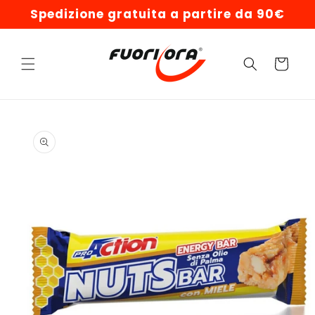
Vai
Spedizione gratuita a partire da 90€
direttamente
ai contenuti
Carrello
Passa alle
informazioni
sul prodotto