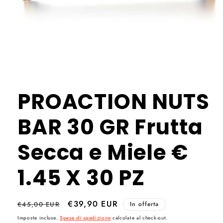
Apri
contenuti
multimediali
PROACTION NUTS
1
in
finestra
BAR 30 GR Frutta
modale
Secca e Miele €
1.45 X 30 PZ
Prezzo
Prezzo
€39,90 EUR
€45,00 EUR
In offerta
di
scontato
Imposte incluse.
Spese di spedizione
calcolate al check-out.