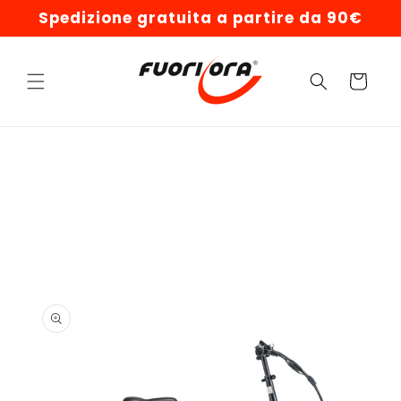
Vai
Spedizione gratuita a partire da 90€
direttamente
ai contenuti
Carrello
Passa alle
informazioni
sul prodotto