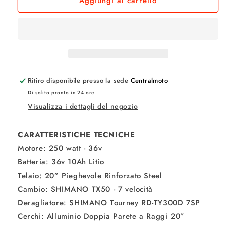
Aggiungi al carrello
NCX
NCX
ZERO
ZERO
20&quot;
20&quot;
250W
250W
36V
36V
Ritiro disponibile presso la sede
Centralmoto
Di solito pronto in 24 ore
Visualizza i dettagli del negozio
CARATTERISTICHE TECNICHE
Motore: 250 watt - 36v
Batteria: 36v 10Ah Litio
Telaio: 20” Pieghevole Rinforzato Steel
Cambio: SHIMANO TX50 - 7 velocità
Deragliatore: SHIMANO Tourney RD-TY300D 7SP
Cerchi: Alluminio Doppia Parete a Raggi 20”