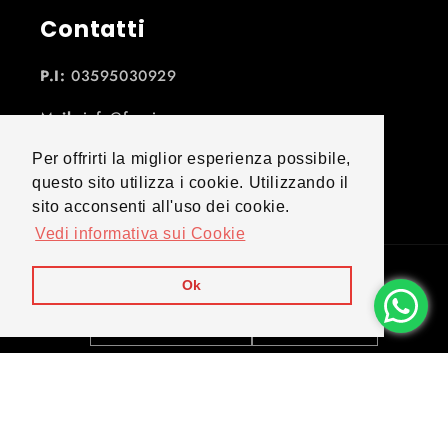
Contatti
P.I:
03595030929
Mail:
info@fuoriora.com
Per offrirti la miglior esperienza possibile,
questo sito utilizza i cookie. Utilizzando il
Facebook
Instagram
YouTube
sito acconsenti all'uso dei cookie.
Vedi informativa sui Cookie
Paese/Area geografica
Lingua
Ok
Italia | EUR €
Italiano
Metodi
di
pagamento