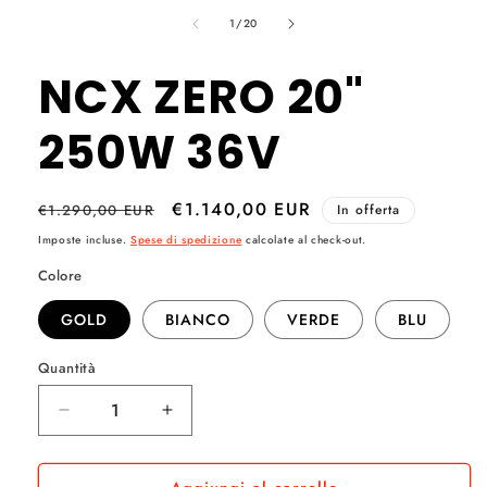
su
1
/
20
NCX ZERO 20"
250W 36V
Prezzo
Prezzo
€1.140,00 EUR
€1.290,00 EUR
In offerta
di
scontato
Imposte incluse.
Spese di spedizione
calcolate al check-out.
listino
Colore
GOLD
BIANCO
VERDE
BLU
Quantità
Quantità
Diminuisci
Aumenta
quantità
quantità
per
per