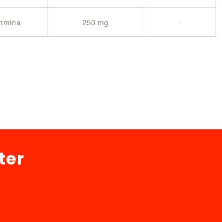
ammina
250 mg
-
ter