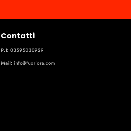
Contatti
P.I:
03595030929
Mail:
info@fuoriora.com