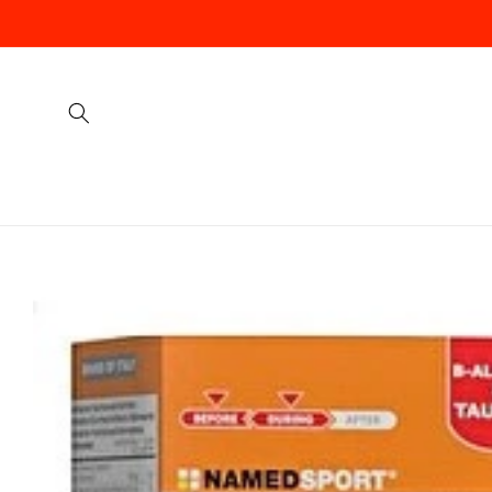
Vai
direttamente
ai contenuti
Passa alle
informazioni
sul prodotto