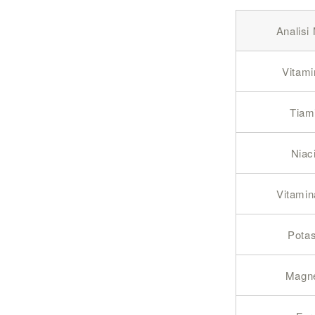
Analisi
Vitami
Tiam
Niac
Vitami
Potas
Magn