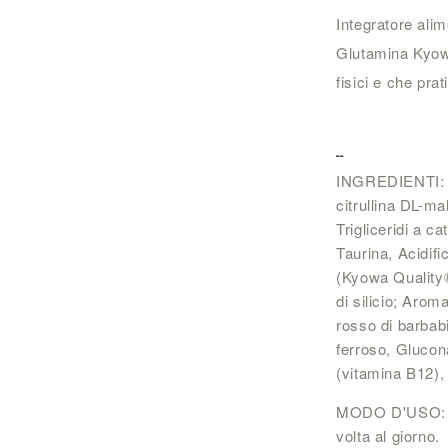
Integratore ali
Glutamina Kyowa 
fisici e che pra
--
INGREDIENTI: M
citrullina DL-ma
Trigliceridi a c
Taurina, Acidifi
(Kyowa Quality®
di silicio; Arom
rosso di barbab
ferroso, Glucon
(vitamina B12),
MODO D'USO: 8,
volta al giorno.