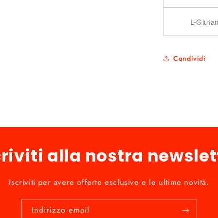
L-Glut
Condividi
criviti alla nostra newslet
Iscriviti per avere offerte esclusive e le ultime novità.
Indirizzo email