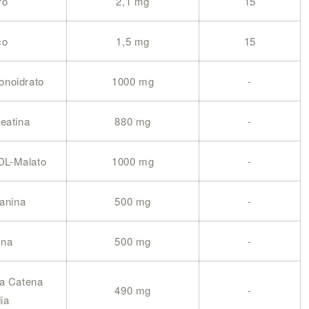
ro
2,1 mg
15
co
1,5 mg
15
onoidrato
1000 mg
-
reatina
880 mg
-
 DL-Malato
1000 mg
-
anina
500 mg
-
ina
500 mg
-
i a Catena
490 mg
-
ia