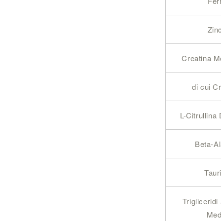
Fer
Zin
Creatina M
di cui C
L-Citrullina
Beta-Al
Taur
Triglicerid
Med