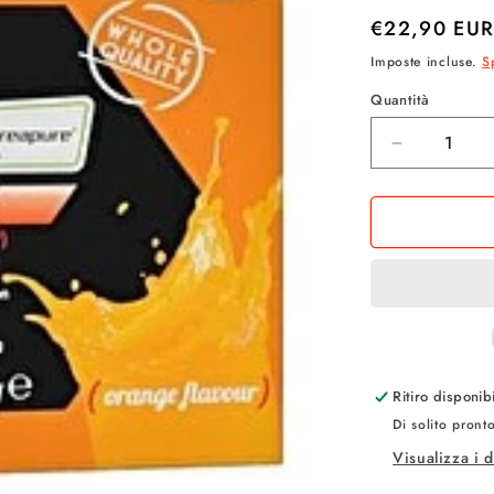
Prezzo
€22,90 EU
di
Imposte incluse.
S
listino
Quantità
Quantità
Diminuisci
quantità
per
NAMED
SPORT
4
FUEL
ACTIVE
20
BUSTE
Arancia
Ritiro disponi
Di solito pront
Visualizza i 