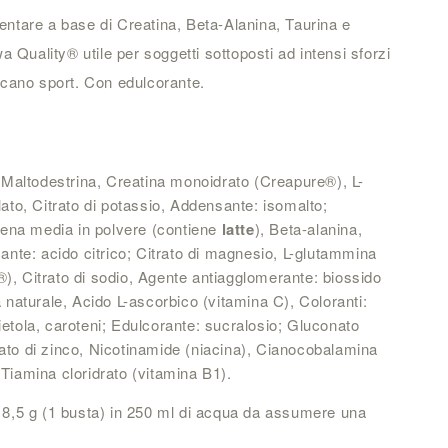
mentare a base di Creatina, Beta-Alanina, Taurina e
Quality® utile per soggetti sottoposti ad intensi sforzi
ticano sport. Con edulcorante.
altodestrina, Creatina monoidrato (Creapure®), L-
lato, Citrato di potassio, Addensante: isomalto;
atena media in polvere (contiene
latte
), Beta-alanina,
cante: acido citrico; Citrato di magnesio, L-glutammina
), Citrato di sodio, Agente antiagglomerante: biossido
a naturale, Acido L-ascorbico (vitamina C), Coloranti:
ietola, caroteni; Edulcorante: sucralosio; Gluconato
ato di zinco, Nicotinamide (niacina), Cianocobalamina
 Tiamina cloridrato (vitamina B1).
5 g (1 busta) in 250 ml di acqua da assumere una