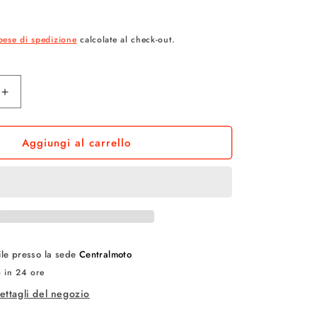
a
R
g
pese di spedizione
calcolate al check-out.
e
o
Aumenta
quantità
g
per
Aggiungi al carrello
NAMED
r
SPORT
a
4
FUEL
f
ACTIVE
20
i
BUSTE
Arancia
bile presso la sede
Centralmoto
c
o in 24 ore
a
dettagli del negozio