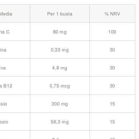
 Media
Per 1 busta
% NRV
na C
80 mg
100
ina
0,33 mg
30
ina
4,8 mg
30
na B12
0,75 mcg
30
sio
300 mg
15
esio
56,3 mg
15