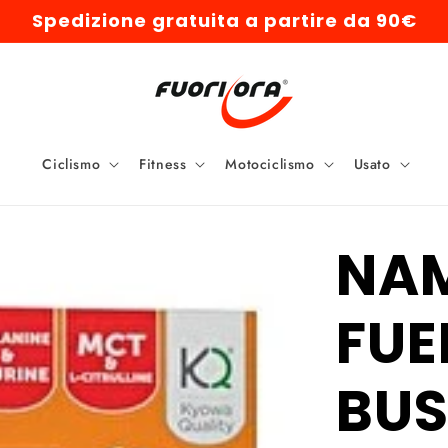
Spedizione gratuita a partire da 90€
Ciclismo
Fitness
Motociclismo
Usato
NAM
FUE
BUS