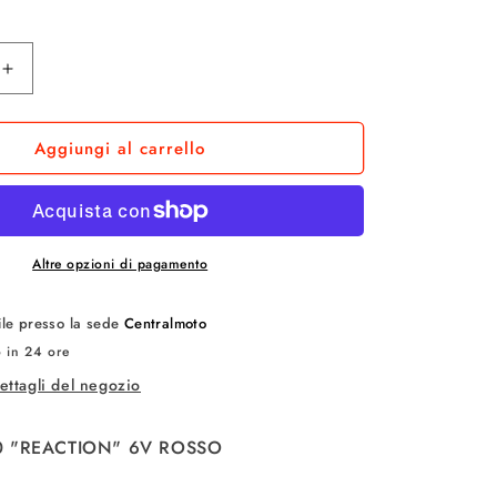
a
g
Aumenta
e
quantità
per
o
Aggiungi al carrello
MTB
BRERA
g
N
REACTION
20
r
Altre opzioni di pagamento
a
f
bile presso la sede
Centralmoto
o in 24 ore
i
dettagli del negozio
c
a
0 "REACTION" 6V ROSSO