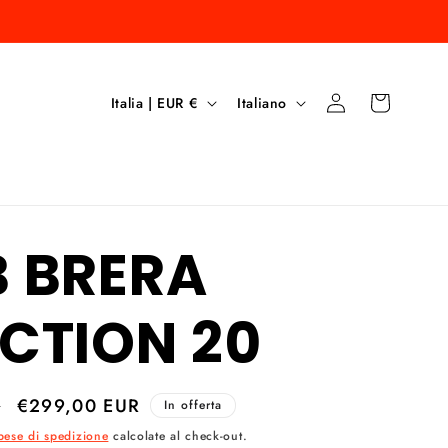
P
L
Accedi
Carrello
Italia | EUR €
Italiano
a
i
e
n
s
g
 BRERA
e
u
/
a
CTION 20
A
r
Prezzo
€299,00 EUR
R
In offerta
e
scontato
pese di spedizione
calcolate al check-out.