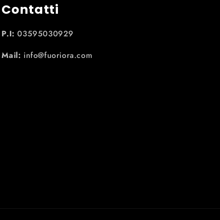
Contatti
P.I:
03595030929
Mail:
info@fuoriora.com