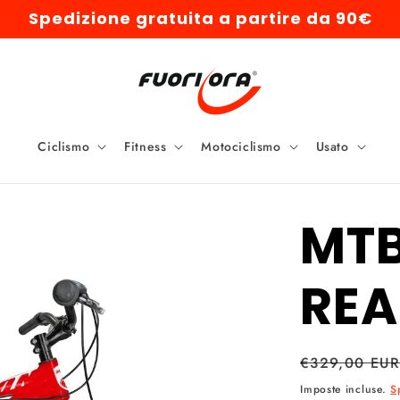
Spedizione gratuita a partire da 90€
Ciclismo
Fitness
Motociclismo
Usato
MTB
REA
Prezzo
€329,00 EU
di
Imposte incluse.
S