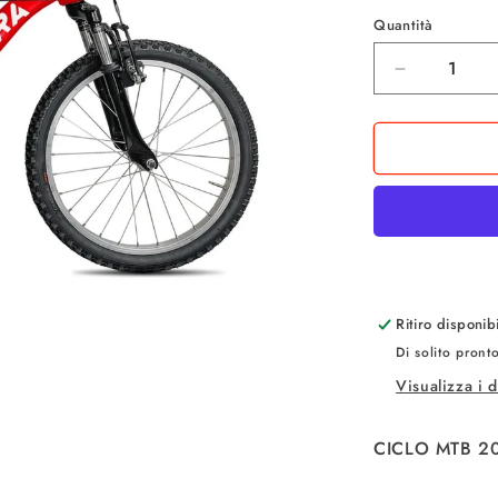
listino
Quantità
Quantità
Diminuisci
quantità
per
MTB
BRERA
REACTIO
20
Ritiro disponi
Di solito pront
Visualizza i 
CICLO MTB 2