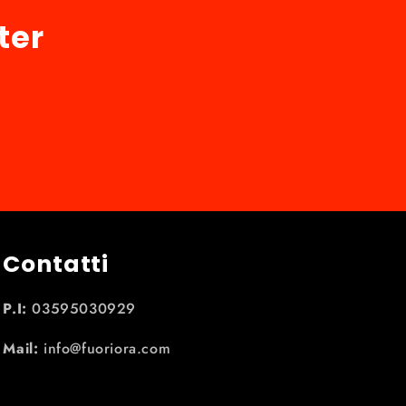
ter
Contatti
P.I:
03595030929
Mail:
info@fuoriora.com