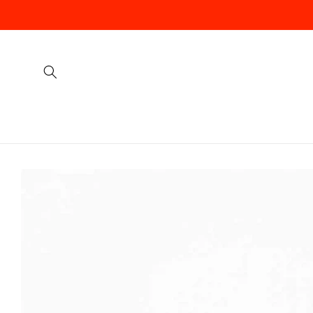
Vai
direttamente
ai contenuti
Passa alle
informazioni
sul prodotto