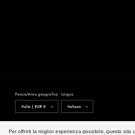
Paese/Area geografica
Lingua
Italia | EUR €
Italiano
© 2026,
Fuoriora
Powered by Spazio iT
Informativa sui rimborsi
I
Per offrirti la miglior esperienza possibile, questo sito 