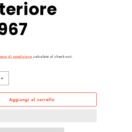
a
teriore
g
967
e
o
g
pese di spedizione
calcolate al check-out.
r
a
Aumenta
f
quantità
per
i
Aggiungi al carrello
Leva
nera
c
sinistra
Piaggio
a
SI
freno