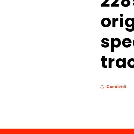
228
ori
spe
tra
Condividi