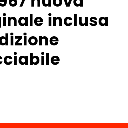
967 nuova
ginale inclusa
dizione
cciabile