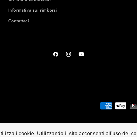
Informativa sui rimborsi
Contattaci
Facebook
Instagram
YouTube
Metodi
di
pagamento
nformativa sulla privacy
Termini e condizioni del servizio
Informativa sulle 
utilizza i cookie. Utilizzando il sito acconsenti all'uso dei c