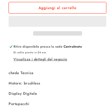
per
per
Aggiungi al carrello
LEM
LEM
FLORIDA
FLORIDA
CONFORT
CONFORT
Ritiro disponibile presso la sede
Centralmoto
Di solito pronto in 24 ore
Visualizza i dettagli del negozio
cheda Tecnica
Motore: brushless
Display Digitale
Portapacchi