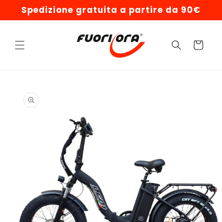
Vai
Spedizione gratuita a partire da 90€
direttamente
ai contenuti
Carrello
Passa alle
informazioni
sul prodotto