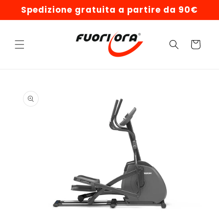
Vai
Spedizione gratuita a partire da 90€
direttamente
ai contenuti
Carrello
Passa alle
informazioni
sul prodotto