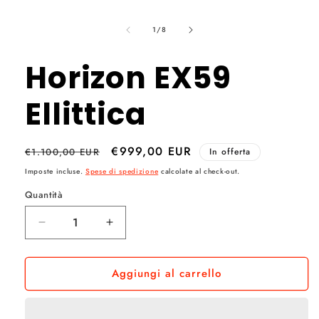
Apri
contenuti
su
multimediali
1
/
8
1
in
finestra
Horizon EX59
modale
Ellittica
Prezzo
Prezzo
€999,00 EUR
€1.100,00 EUR
In offerta
di
scontato
Imposte incluse.
Spese di spedizione
calcolate al check-out.
listino
Quantità
Quantità
Diminuisci
Aumenta
quantità
quantità
per
per
Aggiungi al carrello
Horizon
Horizon
EX59
EX59
Ellittica
Ellittica