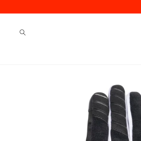
Vai
direttamente
ai contenuti
Passa alle
informazioni
sul prodotto