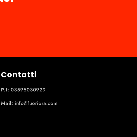
Contatti
P.I:
03595030929
Mail:
info@fuoriora.com