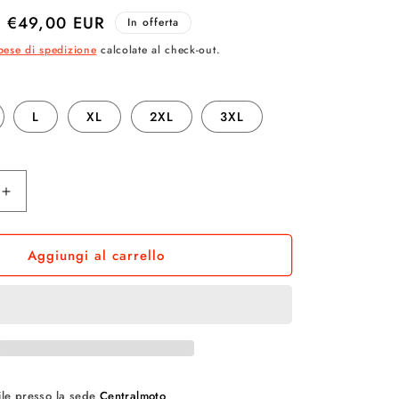
a
Prezzo
€49,00 EUR
In offerta
g
scontato
pese di spedizione
calcolate al check-out.
e
o
L
XL
2XL
3XL
g
r
Aumenta
a
quantità
per
f
Aggiungi al carrello
GUANTI
MOTO
i
IXON
MS
c
FEVER
NERO
a
bile presso la sede
Centralmoto