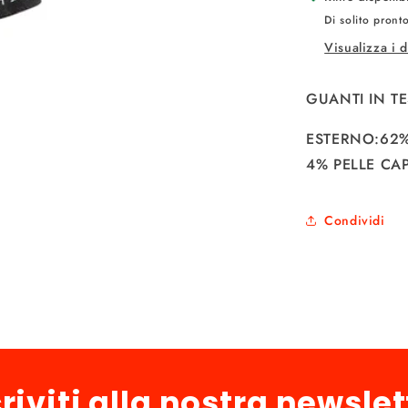
Di solito pront
Visualizza i 
GUANTI IN T
ESTERNO:62%
4% PELLE CA
Condividi
criviti alla nostra newslet