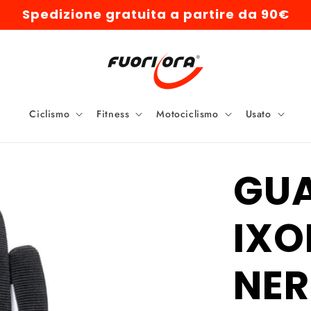
Spedizione gratuita a partire da 90€
Ciclismo
Fitness
Motociclismo
Usato
GUA
IXO
NE