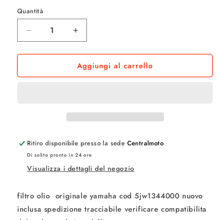
listino
Quantità
Quantità
Diminuisci
Aumenta
quantità
quantità
per
per
Aggiungi al carrello
filtro
filtro
olio
olio
originale
originale
yamaha
yamaha
cod
cod
5jw1344000
5jw1344000
Ritiro disponibile presso la sede
Centralmoto
Di solito pronto in 24 ore
Visualizza i dettagli del negozio
filtro olio originale yamaha cod 5jw1344000 nuovo
inclusa spedizione tracciabile verificare compatibilita