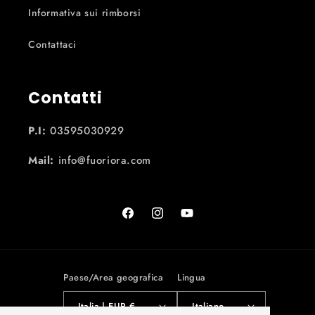
Informativa sui rimborsi
Contattaci
Contatti
P.I:
03595030929
Mail:
info@fuoriora.com
Facebook
Instagram
YouTube
Paese/Area geografica
Lingua
Italia | EUR €
Italiano