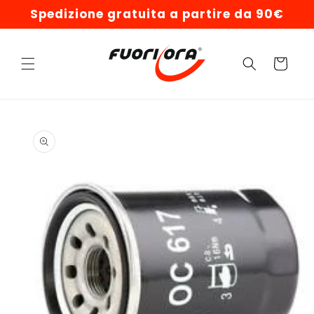
Vai
Spedizione gratuita a partire da 90€
direttamente
ai contenuti
Carrello
Passa alle
informazioni
sul prodotto