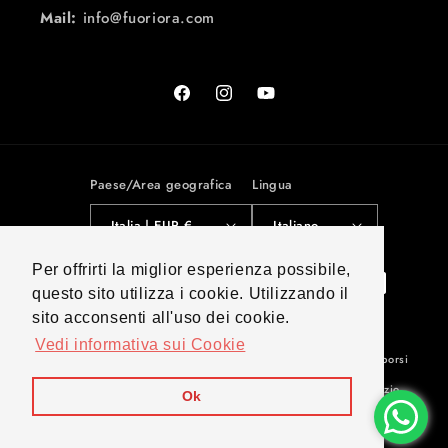
Mail:
info@fuoriora.com
Facebook
Instagram
YouTube
Paese/Area geografica
Lingua
Italia | EUR €
Italiano
Per offrirti la miglior esperienza possibile,
Metodi
questo sito utilizza i cookie. Utilizzando il
di
sito acconsenti all'uso dei cookie.
pagamento
Vedi informativa sui Cookie
© 2026,
Fuoriora
Powered by Spazio iT
Informativa sui rimborsi
Informativa sulla privacy
Termini e condizioni del servizio
Ok
Informativa sulle spedizioni
Informativa legale