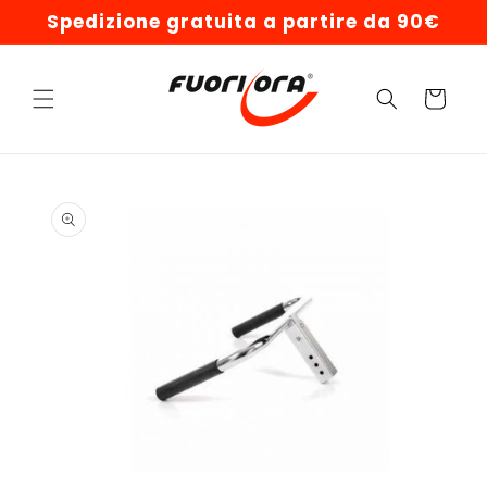
Vai
Spedizione gratuita a partire da 90€
direttamente
ai contenuti
Carrello
Passa alle
informazioni
sul prodotto