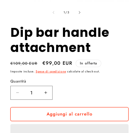
Apri
contenuti
su
multimediali
1
/
3
1
in
finestra
Dip bar handle
modale
attachment
Prezzo
Prezzo
€99,00 EUR
€109,00 EUR
In offerta
di
scontato
Imposte incluse.
Spese di spedizione
calcolate al check-out.
listino
Quantità
Quantità
Diminuisci
Aumenta
quantità
quantità
per
per
Aggiungi al carrello
Dip
Dip
bar
bar
handle
handle
attachment
attachment