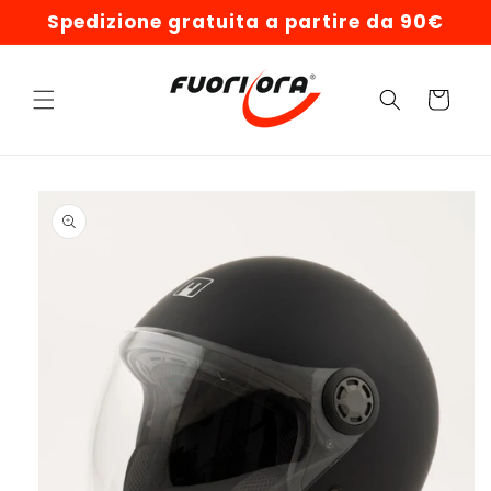
Vai
Spedizione gratuita a partire da 90€
direttamente
ai contenuti
Carrello
Passa alle
informazioni
sul prodotto