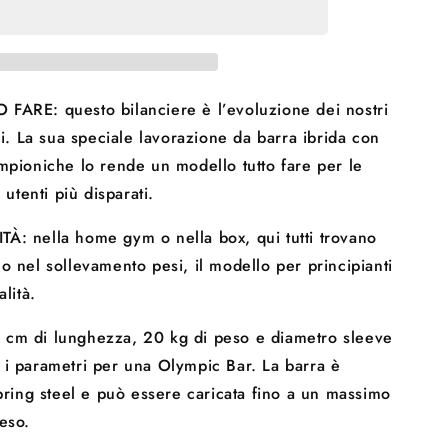
Men
PRO
-
Bilanciere,
Olympic
FARE: questo bilanciere è l’evoluzione dei nostri
Bar,
ri. La sua speciale lavorazione da barra ibrida con
Uomo,
mpioniche lo rende un modello tutto fare per le
:
Lunghezza:
220
i utenti più disparati.
c
À: nella home gym o nella box, qui tutti trovano
o nel sollevamento pesi, il modello per principianti
alità.
cm di lunghezza, 20 kg di peso e diametro sleeve
i parametri per una Olympic Bar. La barra è
spring steel e può essere caricata fino a un massimo
eso.