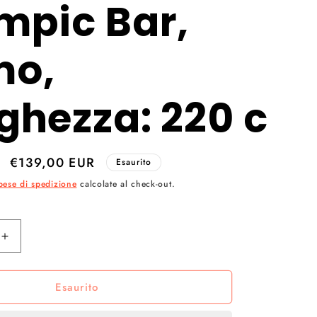
a
mpic Bar,
g
mo,
e
o
ghezza: 220 c
g
r
Prezzo
€139,00 EUR
Esaurito
a
scontato
pese di spedizione
calcolate al check-out.
f
i
Aumenta
c
quantità
per
a
Esaurito
Capital
Sports
Hybrid