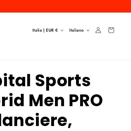
P
L
Accedi
Carrello
Italia | EUR €
Italiano
a
i
e
n
s
g
ital Sports
e
u
/
a
rid Men PRO
A
r
lanciere,
e