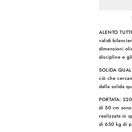
Men
PRO
-
Bilanciere,
Olympic
ALENTO TUTTO 
Bar,
validi bilancie
Uomo,
dimensioni oli
Lunghezza
220
discipline e gl
c
SOLIDA QUALIT
ciò che cercan
dalla solida qu
PORTATA: 220 
di 50 cm sono 
realizzata in 
di 650 kg di p