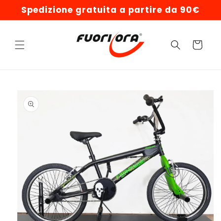
Vai
Spedizione gratuita a partire da 90€
direttamente
ai contenuti
Carrello
Passa alle
informazioni
sul prodotto